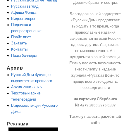
Русский Дом 20 лет назад
Дорогие братья и сестры!
Русский взгляд
Афиша Фонда
Благодаря вашей поддержке
Видеогалерея
«Русский Дом» продолжает
Подписка и
выходить в то время, когда
распространение
православные издания
Прайс лист
закрываются по всей России
Заказать
одно за другим. Увы, кризис
Контакты
не миновал никого. Мы
Наши баннеры
нуждаемся в вашей помощи.
Если у вас есть возможность
Архив
внести лепту в издание
Русский Дом будущее
журнала «Русский Дом», то
вырастает из прошлого
проще всего это сделать,
Архив 2008 -2026
переведя деньги
Текстовый архив
на карточку Сбербанка
телепередачи
№ 4279 3800 3976 0337
Видеоколлекция Русского
Дома
Также у нас есть расчётный
счёт:
Реклама