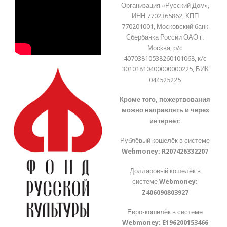
Организация «Русский Дом»,
ИНН 7702365862, КПП
770201001, Московский банк
Сбербанка России ОАО г.
Москва, р/с
40703810538260101068, к/с
30101810400000000225, БИК
044525225
Кроме того, пожертвования
можно направлять и через
интернет:
Рублёвый кошелёк в системе
Webmoney:
R207426332207
Долларовый кошелёк в
системе
Webmoney:
Z406090803927
Евро-кошелёк в системе
Webmoney:
E196200153466