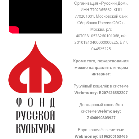
Организация «Русский Дом»,
ИНН 7702365862, КПП
770201001, Московский банк
Сбербанка России ОАО г.
Москва, р/с
40703810538260101068, к/с
30101810400000000225, БИК
044525225
Кроме того, пожертвования
можно направлять и через
интернет:
Рублёвый кошелёк в системе
Webmoney:
R207426332207
Долларовый кошелёк в
системе
Webmoney:
Z406090803927
Евро-кошелёк в системе
Webmoney:
E196200153466