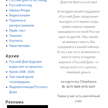
Русский Дом 20 лет назад
Дорогие братья и сестры!
Русский взгляд
Афиша Фонда
Благодаря вашей поддержке
Видеогалерея
«Русский Дом» продолжает
Подписка и
выходить в то время, когда
распространение
православные издания
Прайс лист
закрываются по всей России
Заказать
одно за другим. Увы, кризис
Контакты
не миновал никого. Мы
Наши баннеры
нуждаемся в вашей помощи.
Если у вас есть возможность
Архив
внести лепту в издание
Русский Дом будущее
журнала «Русский Дом», то
вырастает из прошлого
проще всего это сделать,
Архив 2008 -2026
переведя деньги
Текстовый архив
на карточку Сбербанка
телепередачи
№ 4279 3800 3976 0337
Видеоколлекция Русского
Дома
Также у нас есть расчётный
счёт:
Реклама