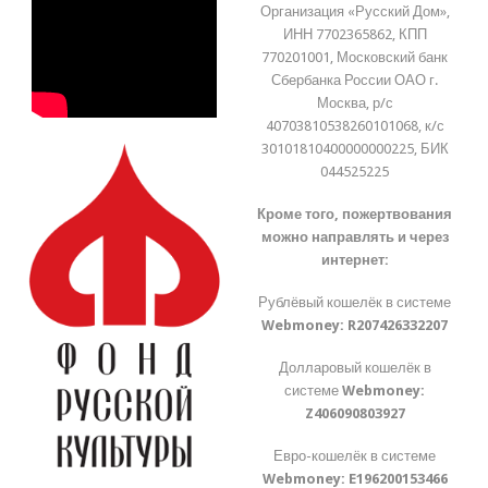
Организация «Русский Дом»,
ИНН 7702365862, КПП
770201001, Московский банк
Сбербанка России ОАО г.
Москва, р/с
40703810538260101068, к/с
30101810400000000225, БИК
044525225
Кроме того, пожертвования
можно направлять и через
интернет:
Рублёвый кошелёк в системе
Webmoney:
R207426332207
Долларовый кошелёк в
системе
Webmoney:
Z406090803927
Евро-кошелёк в системе
Webmoney:
E196200153466