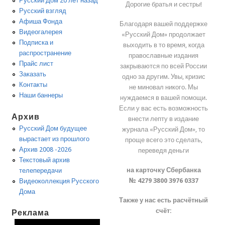
Русский Дом 20 лет назад
Дорогие братья и сестры!
Русский взгляд
Афиша Фонда
Благодаря вашей поддержке
Видеогалерея
«Русский Дом» продолжает
Подписка и
выходить в то время, когда
распространение
православные издания
Прайс лист
закрываются по всей России
Заказать
одно за другим. Увы, кризис
Контакты
не миновал никого. Мы
Наши баннеры
нуждаемся в вашей помощи.
Если у вас есть возможность
Архив
внести лепту в издание
Русский Дом будущее
журнала «Русский Дом», то
вырастает из прошлого
проще всего это сделать,
Архив 2008 -2026
переведя деньги
Текстовый архив
на карточку Сбербанка
телепередачи
№ 4279 3800 3976 0337
Видеоколлекция Русского
Дома
Также у нас есть расчётный
счёт:
Реклама