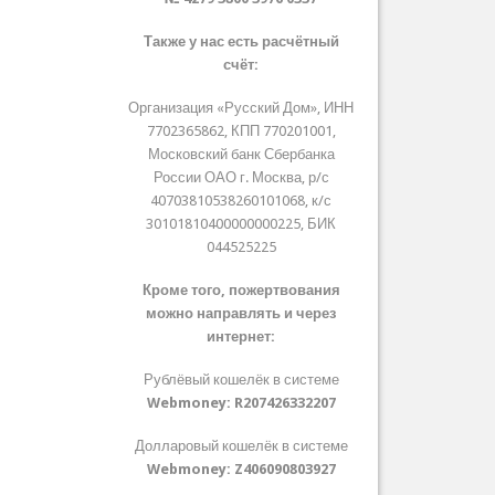
Также у нас есть расчётный
счёт:
Организация «Русский Дом», ИНН
7702365862, КПП 770201001,
Московский банк Сбербанка
России ОАО г. Москва, р/с
40703810538260101068, к/с
30101810400000000225, БИК
044525225
Кроме того, пожертвования
можно направлять и через
интернет:
Рублёвый кошелёк в системе
Webmoney:
R207426332207
Долларовый кошелёк в системе
Webmoney:
Z406090803927