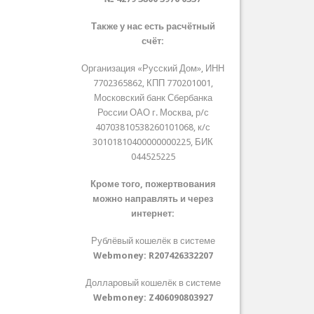
Также у нас есть расчётный
счёт:
Организация «Русский Дом», ИНН
7702365862, КПП 770201001,
Московский банк Сбербанка
России ОАО г. Москва, р/с
40703810538260101068, к/с
30101810400000000225, БИК
044525225
Кроме того, пожертвования
можно направлять и через
интернет:
Рублёвый кошелёк в системе
Webmoney:
R207426332207
Долларовый кошелёк в системе
Webmoney:
Z406090803927