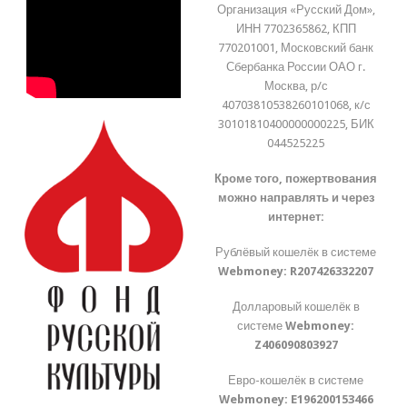
Организация «Русский Дом»,
ИНН 7702365862, КПП
770201001, Московский банк
Сбербанка России ОАО г.
Москва, р/с
40703810538260101068, к/с
30101810400000000225, БИК
044525225
Кроме того, пожертвования
можно направлять и через
интернет:
Рублёвый кошелёк в системе
Webmoney:
R207426332207
Долларовый кошелёк в
системе
Webmoney:
Z406090803927
Евро-кошелёк в системе
Webmoney:
E196200153466