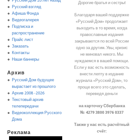
Русский Дом 20 лет назад
Дорогие братья и сестры!
Русский взгляд
Афиша Фонда
Благодаря вашей поддержке
Видеогалерея
«Русский Дом» продолжает
Подписка и
выходить в то время, когда
распространение
православные издания
Прайс лист
закрываются по всей России
Заказать
одно за другим. Увы, кризис
Контакты
не миновал никого. Мы
Наши баннеры
нуждаемся в вашей помощи.
Если у вас есть возможность
Архив
внести лепту в издание
Русский Дом будущее
журнала «Русский Дом», то
вырастает из прошлого
проще всего это сделать,
Архив 2008 -2026
переведя деньги
Текстовый архив
на карточку Сбербанка
телепередачи
№ 4279 3800 3976 0337
Видеоколлекция Русского
Дома
Также у нас есть расчётный
счёт:
Реклама