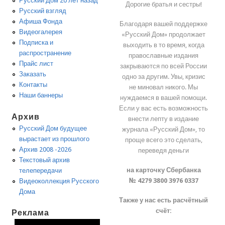
Русский Дом 20 лет назад
Дорогие братья и сестры!
Русский взгляд
Афиша Фонда
Благодаря вашей поддержке
Видеогалерея
«Русский Дом» продолжает
Подписка и
выходить в то время, когда
распространение
православные издания
Прайс лист
закрываются по всей России
Заказать
одно за другим. Увы, кризис
Контакты
не миновал никого. Мы
Наши баннеры
нуждаемся в вашей помощи.
Если у вас есть возможность
Архив
внести лепту в издание
Русский Дом будущее
журнала «Русский Дом», то
вырастает из прошлого
проще всего это сделать,
Архив 2008 -2026
переведя деньги
Текстовый архив
на карточку Сбербанка
телепередачи
№ 4279 3800 3976 0337
Видеоколлекция Русского
Дома
Также у нас есть расчётный
счёт:
Реклама