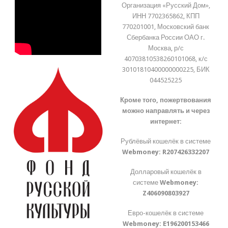
Организация «Русский Дом»,
ИНН 7702365862, КПП
770201001, Московский банк
Сбербанка России ОАО г.
Москва, р/с
40703810538260101068, к/с
30101810400000000225, БИК
044525225
Кроме того, пожертвования
можно направлять и через
интернет:
Рублёвый кошелёк в системе
Webmoney:
R207426332207
Долларовый кошелёк в
системе
Webmoney:
Z406090803927
Евро-кошелёк в системе
Webmoney:
E196200153466