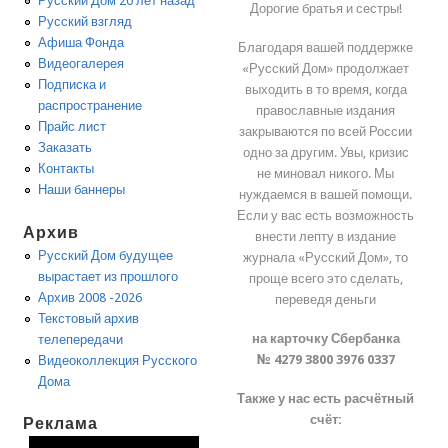
Русский Дом 20 лет назад
Дорогие братья и сестры!
Русский взгляд
Афиша Фонда
Благодаря вашей поддержке
Видеогалерея
«Русский Дом» продолжает
Подписка и
выходить в то время, когда
распространение
православные издания
Прайс лист
закрываются по всей России
Заказать
одно за другим. Увы, кризис
Контакты
не миновал никого. Мы
Наши баннеры
нуждаемся в вашей помощи.
Если у вас есть возможность
Архив
внести лепту в издание
Русский Дом будущее
журнала «Русский Дом», то
вырастает из прошлого
проще всего это сделать,
Архив 2008 -2026
переведя деньги
Текстовый архив
на карточку Сбербанка
телепередачи
№ 4279 3800 3976 0337
Видеоколлекция Русского
Дома
Также у нас есть расчётный
счёт:
Реклама