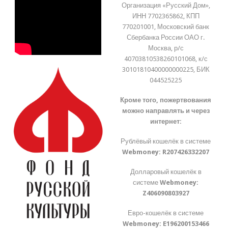
Организация «Русский Дом»,
ИНН 7702365862, КПП
770201001, Московский банк
Сбербанка России ОАО г.
Москва, р/с
40703810538260101068, к/с
30101810400000000225, БИК
044525225
Кроме того, пожертвования
можно направлять и через
интернет:
Рублёвый кошелёк в системе
Webmoney:
R207426332207
Долларовый кошелёк в
системе
Webmoney:
Z406090803927
Евро-кошелёк в системе
Webmoney:
E196200153466