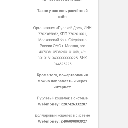
Также у нас есть расчётный
счёт:
Организация «Русский Дом», ИНН
7702365862, КПП 770201001,
Московский банк Сбербанка
России ОАО г. Москва, р/с
40703810538260101068, к/с
30101810400000000225, БИК
044525225
Кроме того, пожертвования
можно направлять и через
интернет:
Рублёвый кошелёк в системе
Webmoney:
R207426332207
Долларовый кошелёк в системе
Webmoney:
Z406090803927