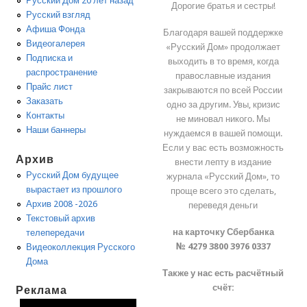
Русский Дом 20 лет назад
Дорогие братья и сестры!
Русский взгляд
Афиша Фонда
Благодаря вашей поддержке
Видеогалерея
«Русский Дом» продолжает
Подписка и
выходить в то время, когда
распространение
православные издания
Прайс лист
закрываются по всей России
Заказать
одно за другим. Увы, кризис
Контакты
не миновал никого. Мы
Наши баннеры
нуждаемся в вашей помощи.
Если у вас есть возможность
Архив
внести лепту в издание
Русский Дом будущее
журнала «Русский Дом», то
вырастает из прошлого
проще всего это сделать,
Архив 2008 -2026
переведя деньги
Текстовый архив
на карточку Сбербанка
телепередачи
№ 4279 3800 3976 0337
Видеоколлекция Русского
Дома
Также у нас есть расчётный
счёт:
Реклама