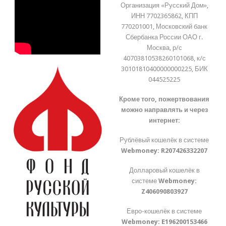
Организация «Русский Дом»,
ИНН 7702365862, КПП
770201001, Московский банк
Сбербанка России ОАО г.
Москва, р/с
40703810538260101068, к/с
30101810400000000225, БИК
044525225
Кроме того, пожертвования
можно направлять и через
интернет:
Рублёвый кошелёк в системе
Webmoney:
R207426332207
Долларовый кошелёк в
системе
Webmoney:
Z406090803927
Евро-кошелёк в системе
Webmoney:
E196200153466