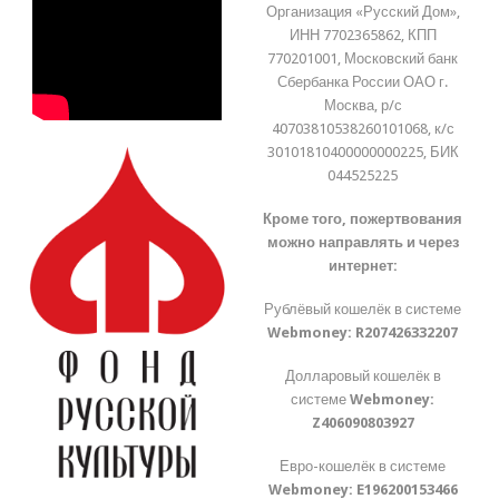
Организация «Русский Дом»,
ИНН 7702365862, КПП
770201001, Московский банк
Сбербанка России ОАО г.
Москва, р/с
40703810538260101068, к/с
30101810400000000225, БИК
044525225
Кроме того, пожертвования
можно направлять и через
интернет:
Рублёвый кошелёк в системе
Webmoney:
R207426332207
Долларовый кошелёк в
системе
Webmoney:
Z406090803927
Евро-кошелёк в системе
Webmoney:
E196200153466