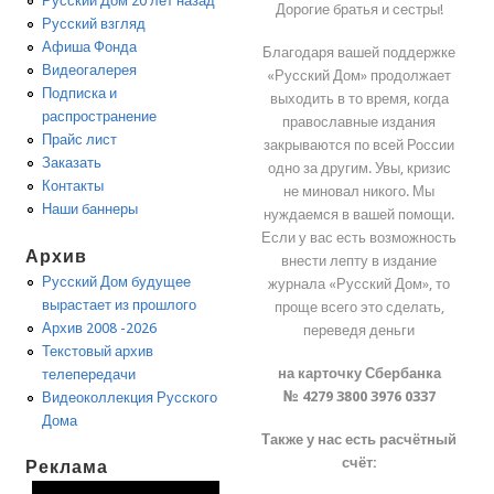
Русский Дом 20 лет назад
Дорогие братья и сестры!
Русский взгляд
Афиша Фонда
Благодаря вашей поддержке
Видеогалерея
«Русский Дом» продолжает
Подписка и
выходить в то время, когда
распространение
православные издания
Прайс лист
закрываются по всей России
Заказать
одно за другим. Увы, кризис
Контакты
не миновал никого. Мы
Наши баннеры
нуждаемся в вашей помощи.
Если у вас есть возможность
Архив
внести лепту в издание
Русский Дом будущее
журнала «Русский Дом», то
вырастает из прошлого
проще всего это сделать,
Архив 2008 -2026
переведя деньги
Текстовый архив
на карточку Сбербанка
телепередачи
№ 4279 3800 3976 0337
Видеоколлекция Русского
Дома
Также у нас есть расчётный
счёт:
Реклама