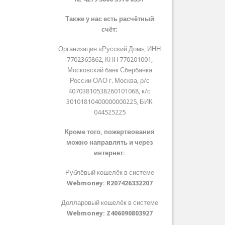
Также у нас есть расчётный
счёт:
Организация «Русский Дом», ИНН
7702365862, КПП 770201001,
Московский банк Сбербанка
России ОАО г. Москва, р/с
40703810538260101068, к/с
30101810400000000225, БИК
044525225
Кроме того, пожертвования
можно направлять и через
интернет:
Рублёвый кошелёк в системе
Webmoney:
R207426332207
Долларовый кошелёк в системе
Webmoney:
Z406090803927