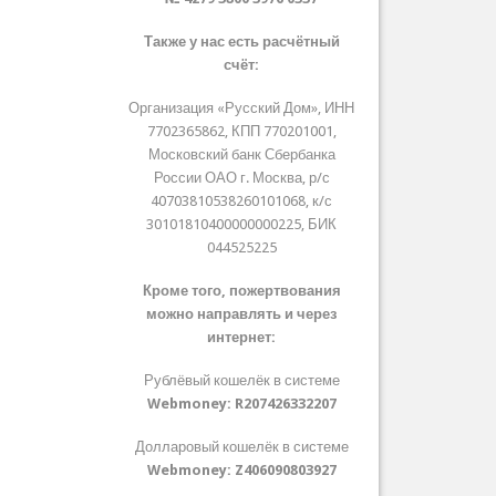
Также у нас есть расчётный
счёт:
Организация «Русский Дом», ИНН
7702365862, КПП 770201001,
Московский банк Сбербанка
России ОАО г. Москва, р/с
40703810538260101068, к/с
30101810400000000225, БИК
044525225
Кроме того, пожертвования
можно направлять и через
интернет:
Рублёвый кошелёк в системе
Webmoney:
R207426332207
Долларовый кошелёк в системе
Webmoney:
Z406090803927