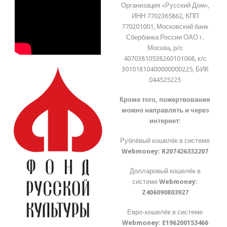
Организация «Русский Дом»,
ИНН 7702365862, КПП
770201001, Московский банк
Сбербанка России ОАО г.
Москва, р/с
40703810538260101068, к/с
30101810400000000225, БИК
044525225
Кроме того, пожертвования
можно направлять и через
интернет:
Рублёвый кошелёк в системе
Webmoney:
R207426332207
Долларовый кошелёк в
системе
Webmoney:
Z406090803927
Евро-кошелёк в системе
Webmoney:
E196200153466