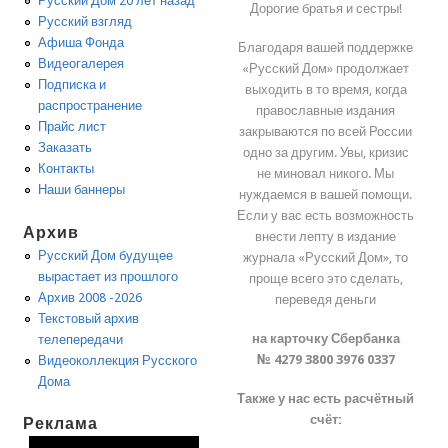
Русский Дом 20 лет назад
Дорогие братья и сестры!
Русский взгляд
Афиша Фонда
Благодаря вашей поддержке
Видеогалерея
«Русский Дом» продолжает
Подписка и
выходить в то время, когда
распространение
православные издания
Прайс лист
закрываются по всей России
Заказать
одно за другим. Увы, кризис
Контакты
не миновал никого. Мы
Наши баннеры
нуждаемся в вашей помощи.
Если у вас есть возможность
Архив
внести лепту в издание
Русский Дом будущее
журнала «Русский Дом», то
вырастает из прошлого
проще всего это сделать,
Архив 2008 -2026
переведя деньги
Текстовый архив
на карточку Сбербанка
телепередачи
№ 4279 3800 3976 0337
Видеоколлекция Русского
Дома
Также у нас есть расчётный
счёт:
Реклама