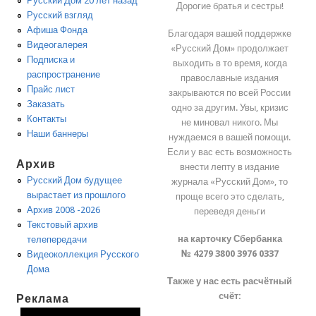
Русский Дом 20 лет назад
Дорогие братья и сестры!
Русский взгляд
Афиша Фонда
Благодаря вашей поддержке
Видеогалерея
«Русский Дом» продолжает
Подписка и
выходить в то время, когда
распространение
православные издания
Прайс лист
закрываются по всей России
Заказать
одно за другим. Увы, кризис
Контакты
не миновал никого. Мы
Наши баннеры
нуждаемся в вашей помощи.
Если у вас есть возможность
Архив
внести лепту в издание
Русский Дом будущее
журнала «Русский Дом», то
вырастает из прошлого
проще всего это сделать,
Архив 2008 -2026
переведя деньги
Текстовый архив
на карточку Сбербанка
телепередачи
№ 4279 3800 3976 0337
Видеоколлекция Русского
Дома
Также у нас есть расчётный
счёт:
Реклама