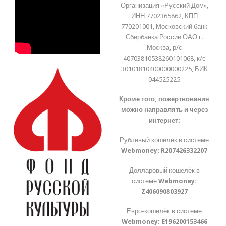
Организация «Русский Дом»,
ИНН 7702365862, КПП
770201001, Московский банк
Сбербанка России ОАО г.
Москва, р/с
40703810538260101068, к/с
30101810400000000225, БИК
044525225
Кроме того, пожертвования
можно направлять и через
интернет:
Рублёвый кошелёк в системе
Webmoney:
R207426332207
Долларовый кошелёк в
системе
Webmoney:
Z406090803927
Евро-кошелёк в системе
Webmoney:
E196200153466