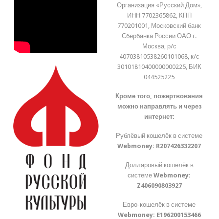
Организация «Русский Дом»,
ИНН 7702365862, КПП
770201001, Московский банк
Сбербанка России ОАО г.
Москва, р/с
40703810538260101068, к/с
30101810400000000225, БИК
044525225
Кроме того, пожертвования
можно направлять и через
интернет:
Рублёвый кошелёк в системе
Webmoney:
R207426332207
Долларовый кошелёк в
системе
Webmoney:
Z406090803927
Евро-кошелёк в системе
Webmoney:
E196200153466