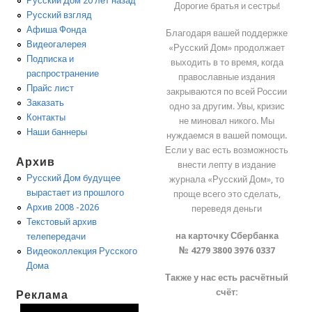
Русский Дом 20 лет назад
Дорогие братья и сестры!
Русский взгляд
Афиша Фонда
Благодаря вашей поддержке
Видеогалерея
«Русский Дом» продолжает
Подписка и
выходить в то время, когда
распространение
православные издания
Прайс лист
закрываются по всей России
Заказать
одно за другим. Увы, кризис
Контакты
не миновал никого. Мы
Наши баннеры
нуждаемся в вашей помощи.
Если у вас есть возможность
Архив
внести лепту в издание
Русский Дом будущее
журнала «Русский Дом», то
вырастает из прошлого
проще всего это сделать,
Архив 2008 -2026
переведя деньги
Текстовый архив
на карточку Сбербанка
телепередачи
№ 4279 3800 3976 0337
Видеоколлекция Русского
Дома
Также у нас есть расчётный
счёт:
Реклама