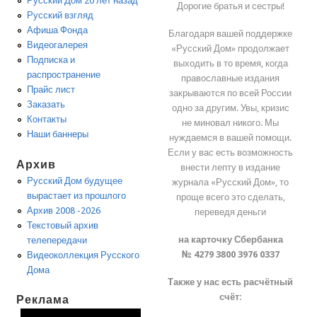
Русский Дом 20 лет назад
Дорогие братья и сестры!
Русский взгляд
Афиша Фонда
Благодаря вашей поддержке
Видеогалерея
«Русский Дом» продолжает
Подписка и
выходить в то время, когда
распространение
православные издания
Прайс лист
закрываются по всей России
Заказать
одно за другим. Увы, кризис
Контакты
не миновал никого. Мы
Наши баннеры
нуждаемся в вашей помощи.
Если у вас есть возможность
Архив
внести лепту в издание
Русский Дом будущее
журнала «Русский Дом», то
вырастает из прошлого
проще всего это сделать,
Архив 2008 -2026
переведя деньги
Текстовый архив
на карточку Сбербанка
телепередачи
№ 4279 3800 3976 0337
Видеоколлекция Русского
Дома
Также у нас есть расчётный
счёт:
Реклама