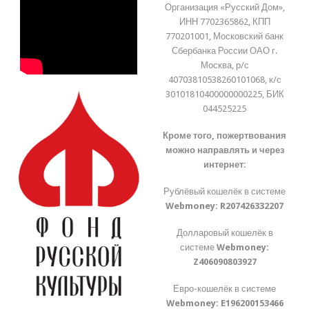
Организация «Русский Дом»,
ИНН 7702365862, КПП
770201001, Московский банк
Сбербанка России ОАО г.
Москва, р/с
40703810538260101068, к/с
30101810400000000225, БИК
044525225
Кроме того, пожертвования
можно направлять и через
интернет:
Рублёвый кошелёк в системе
Webmoney:
R207426332207
Долларовый кошелёк в
системе
Webmoney:
Z406090803927
Евро-кошелёк в системе
Webmoney:
E196200153466