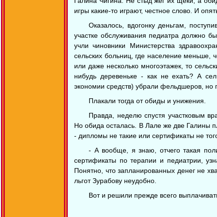
Галина Чигина. Не стыд жёг их щёки, а оби
игры какие-то играют, честное слово. И опя
Оказалось, вдогонку деньгам, поступ
участке обслуживания педиатра должно бы
учли чиновники Министерства здравоохра
сельских больниц, где население меньше, ч
или даже несколько многоэтажек, то сельск
нибудь деревеньке - как не ехать? А се
экономии средств) убрали фельдшеров, но г
Плакали тогда от обиды и унижения.
Правда, неделю спустя участковым вр
Но обида осталась. В Лале же две Галины пл
- дипломы не такие или сертификаты не того
- А вообще, я знаю, отчего такая пол
сертификаты по терапии и педиатрии, узн
Понятно, что запланированных денег не хв
льгот Зурабову неудобно.
Вот и решили прежде всего выплачивать 