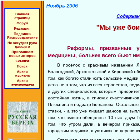
Ноябрь 2006
Главная
Содержан
страница
Форум
"Мы уже боим
Редакция
Подписка
Распространение
Не оскудеет рука
дающего
Реформы, призванные ук
Приглашаем
медицины, больнее всего бьют им
новых авторов
Ссылки
В посёлок с красивым названием Ла
Поиск
Вологодской, Архангельской и Кировской обл
Архив
журнала
том, как богато стали жить сельские медики
Архив
дело не в том, что из всех терапевтов, пе
телепередачи
и других специалистов, которым приорите
достойная жизнь, в списках счастливчико
Плюснина и педиатр Богданова. Остальные п
ставки, - а это уже лишает шансов на вып
том, что вместо обещанных 10 тыс. двум Г
том, что утром дали, а вечером приказа
городским медикам, а уж никак не деревенс
Странная закономерность: чем боль