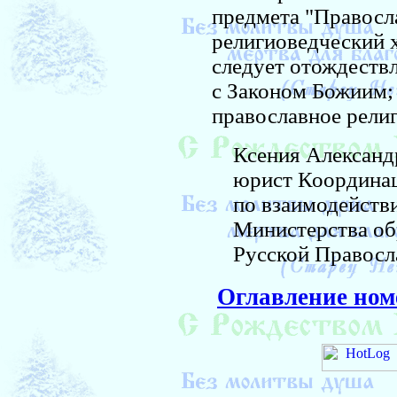
предмета "Правосла
религиоведческий х
следует отождеств
с Законом Божиим; 
православное рели
Ксения Александр
юрист Координаци
по взаимодейств
Министерства обр
Русской Правосл
Оглавление ном