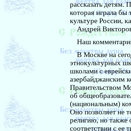
рассказать детям. 
которая играла бы
культуре России, к
Андрей Викторови
Наш комментари
В Москве на сего
этнокультурных шк
школами с еврейски
азербайджанским к
Правительством Мо
об общеобразовате
(национальным) ком
Оно позволяет не 
религию, но также 
соответствии с ее 