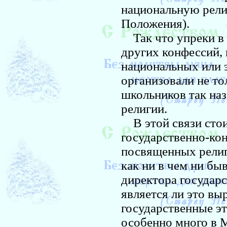
национальную религ
Положения).
Так что упреки в 
других конфессий,
национальных или 
организовали не то
школьников так на
религии.
В этой связи стоит
государственно-ко
посвященных религ
как ни в чем ни б
директора государ
является ли это вы
государственные э
особенно много в 