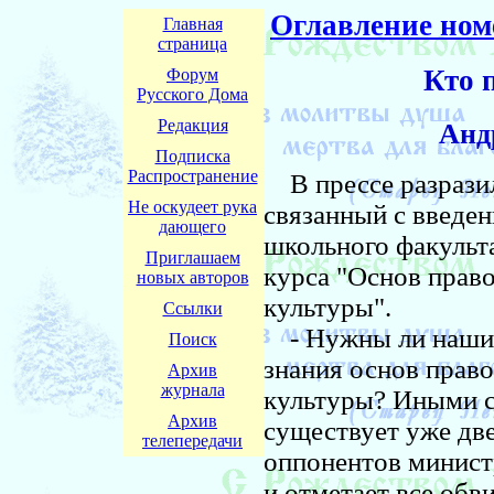
Оглавление ном
Главная
страница
Кто 
Форум
Русского Дома
Редакция
Анд
Подписка
Распространение
В прессе разразил
Не оскудеет рука
связанный с введе
дающего
школьного факульт
Приглашаем
курса "Основ прав
новых авторов
культуры".
Ссылки
- Нужны ли наши
Поиск
знания основ прав
Архив
журнала
культуры? Иными сл
Архив
существует уже две
телепередачи
оппонентов минис
и отметает все обви