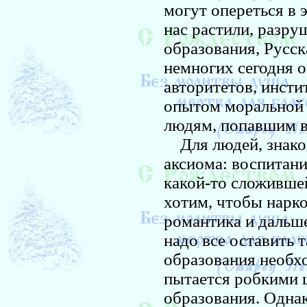
могут опереться в 
нас растили, разру
образования, Русск
немногих сегодня 
авторитетов, инст
опытом моральной 
людям, попавшим в
Для людей, знаком
аксиома: воспитани
какой-то сложивше
хотим, чтобы нарко
романтика и дальше
надо все оставить т
образования необхо
пытается робкими 
образования. Одна