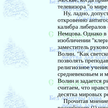
телевизора "о мире
Ну, ладно, допуст
откровенно антиго
калибра либералов 
Немцова. Однако в
изобличении "клери
заместитель руково
Волин. "Как светск
позволять преподав
религиозное учение
средневековьем и м
Волин и задается 
считаем, что нравс
десятка мировых р
Прочитав мнение 
российского (!) чин