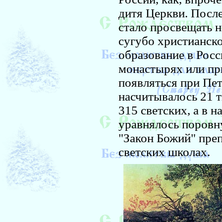
дитя Церкви. Посл
стало просвещать н
сугубо христианско
образование в Рос
монастырях или пр
появляться при Пет
насчитывалось 21 
315 светских, а в 
уравнялось поровну
"Закон Божий" пре
светских школах.