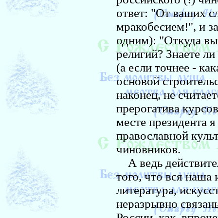
ответ: "От ваших с
мракобесием!", и з
одним): "Откуда в
религий? Знаете ли
(а если точнее - ка
основой строительс
наконец, не считает
прерогатива курсов
месте президента я
православной куль
чиновников.
А ведь действитель
того, что вся наша 
литература, искусс
неразрывно связаны
России, как, впроче