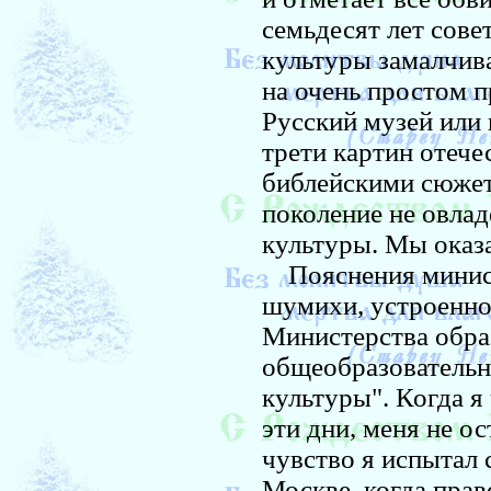
семьдесят лет сове
культуры замалчив
на очень простом п
Русский музей или 
трети картин отеч
библейскими сюжет
поколение не овлад
культуры. Мы оказ
Пояснения минист
шумихи, устроенно
Министерства обра
общеобразовательн
культуры". Когда я 
эти дни, меня не о
чувство я испытал 
Москве, когда пра