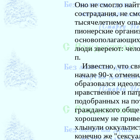
Оно не смогло най
сострадания, не см
тысячелетнему опы
пионерские организ
основополагающих 
люди звереют: челов
п.
Известно, что свят
начале 90-х отмени
образовался идеол
нравственное и па
подобранных на пот
гражданского общес
хорошему не приве
хлынули оккультист
конечно же "сексу