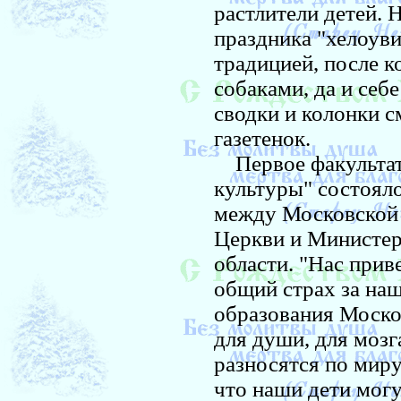
растлители детей. 
праздника "хелоув
традицией, после к
собаками, да и себ
сводки и колонки 
газетенок.
Первое факультати
культуры" состояло
между Московской 
Церкви и Министер
области. "Нас прив
общий страх за наш
образования Моско
для души, для мозг
разносятся по миру
что наши дети могу