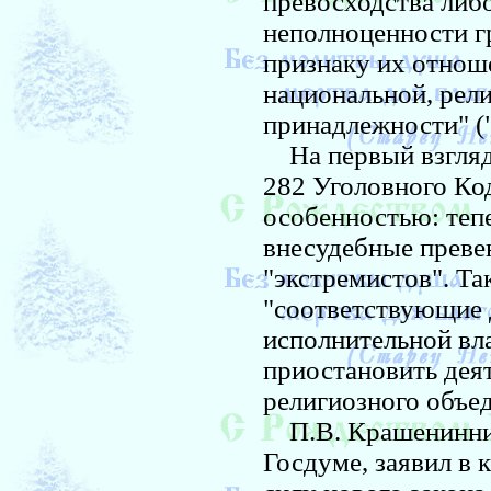
превосходства либ
неполноценности г
признаку их отноше
национальной, рел
принадлежности" ("
На первый взгляд, 
282 Уголовного Ко
особенностью: теп
внесудебные преве
"экстремистов". Так
"соответствующие 
исполнительной вл
приостановить дея
религиозного объе
П.В. Крашениннико
Госдуме, заявил в 