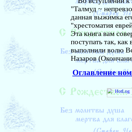
Во вступлении к э
"Талмуд ~ непревзо
данная выжимка ег
"хрестоматия еврей
Эта книга вам сов
поступать так, как
выполнили волю В
Назаров (Окончани
Оглавление ном