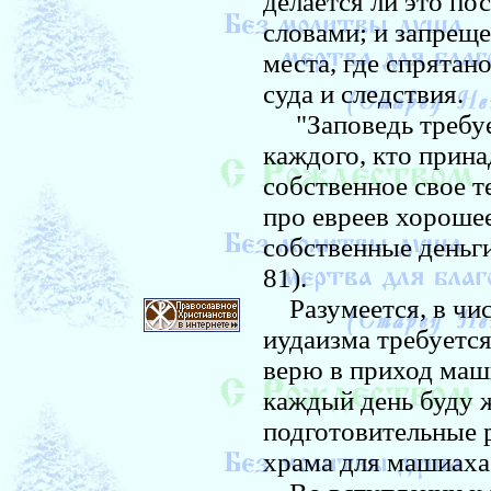
делается ли это по
словами; и запреще
места, где спрятано
суда и следствия.
"Заповедь требует
каждого, кто прина
собственное свое т
про евреев хорошее
собственные деньги
81).
Разумеется, в чис
иудаизма требуетс
верю в приход маши
каждый день буду жд
подготовительные 
храма для машиаха