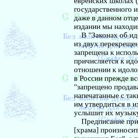
еврейских школах 
государственного 
даже в данном отц
издании мы находи
В "Законах об идо
из двух перекреще
запрещена к исполь
причисляется к идо
отношении к идоло
в России прежде вс
"запрещено продава
напечатанные с та
им утвердиться в и
услышит их музыку,
Предписание при 
[храма] произноси