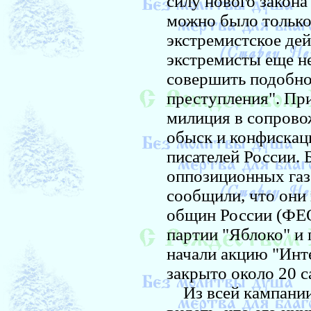
силу нового закона
можно было только 
экстремистское дейс
экстремисты еще н
совершить подобное
преступления". При
милиция в сопрово
обыск и конфискац
писателей России. 
оппозиционных газе
сообщили, что они
общин России (ФЕО
партии "Яблоко" и 
начали акцию "Инт
закрыто около 20 с
Из всей кампании 