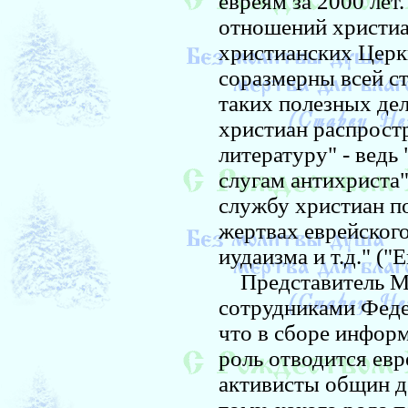
евреям за 2000 лет
отношений христиа
христианских Церк
соразмерны всей ст
таких полезных дел
христиан распрост
литературу" - ведь 
слугам антихриста"
службу христиан п
жертвах еврейского
иудаизма и т.д." ("
Представитель МВ
сотрудниками Феде
что в сборе инфор
роль отводится ев
активисты общин д