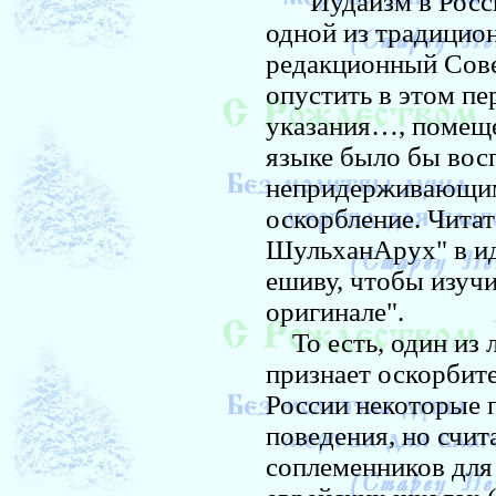
"Иудаизм в Росси
одной из традицион
редакционный Сов
опустить в этом пе
указания…, помеще
языке было бы вос
непридерживающим
оскорбление. Читат
ШульханАрух" в ид
ешиву, чтобы изучи
оригинале".
То есть, один из 
признает оскорбит
России некоторые 
поведения, но счи
соплеменников для 