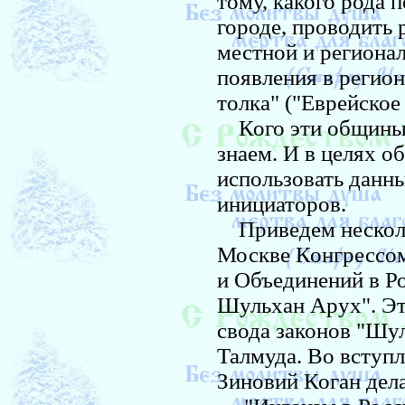
тому, какого рода 
городе, проводить
местной и региона
появления в регио
толка" ("Еврейское 
Кого эти общины з
знаем. И в целях 
использовать данны
инициаторов.
Приведем нескольк
Москве Конгрессом
и Объединений в Р
Шульхан Арух". Эт
свода законов "Шул
Талмуда. Во вступ
Зиновий Коган дел