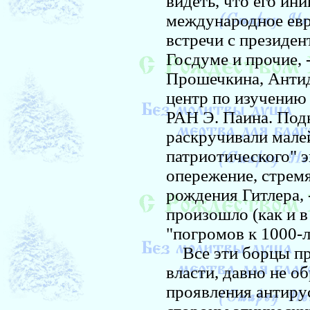
видеть, что его ин
международное евр
встречи с президен
Госдуме и прочие, 
Прошечкина, Антид
центр по изучению
РАН Э. Паина. По
раскручивали мале
патриотического" 
опережение, стрем
рождения Гитлера, 
произошло (как и в
"погромов к 1000-
Все эти борцы про
власти, давно не 
проявления антирус