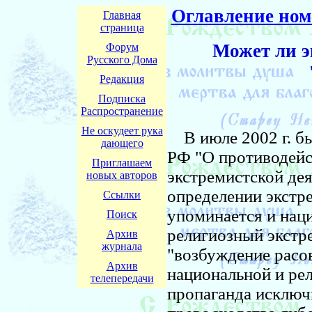
Оглавление ном
Главная
страница
Может ли э
Форум
Русского Дома
Редакция
Подписка
Распространение
Не оскудеет рука
В июле 2002 г. бы
дающего
РФ "О противодей
Приглашаем
экстремистской дея
новых авторов
определении экстр
Ссылки
упоминается и нац
Поиск
религиозный экстр
Архив
журнала
"возбуждение расо
Архив
национальной и ре
телепередачи
пропаганда исключ