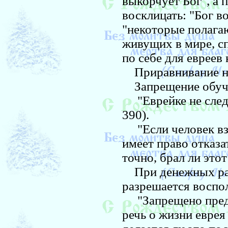
выкорчует Бог", а 
восклицать: "Бог в
"некоторые полагаю
живущих в мире, сп
по себе для евреев 
Приравнивание неев
Запрещение обучат
"Еврейке не следу
390).
"Если человек взял
имеет право отказа
точно, брал ли этот 
При денежных расч
разрешается воспол
"Запрещено предав
речь о жизни еврея