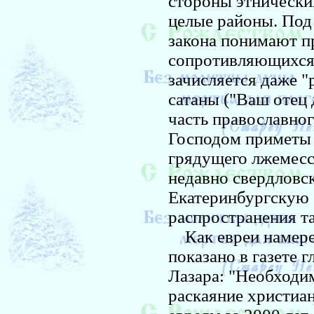
стороны этнически
целые районы. Под
закона понимают пр
сопротивляющихся
зачисляется даже "
сатаны ("Ваш отец д
часть православно
Господом приметы 
грядущего лжемесс
недавно свердловс
Екатеринбургскую 
распространения т
Как евреи намерен
показано в газете 
Лазара: "Необходим
раскаяние христиан