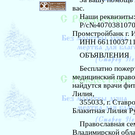
вас.
Наши реквизиты
Р/с№40703810700
Промстройбанк г. 
ИНН 661100371
ОБЪЯВЛЕНИЯ
Бесплатно пожерт
медицинский право
найдутся врачи фи
Лилия,
355033, г. Ставроп
Блакитная Лилия Р
Православная семь
Владимирской облас