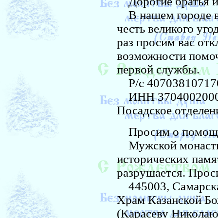
Дорогие братья и
В нашем городе во
честь великого уго
раз просим вас отк
возможности помоч
первой службы.
Р/с 407038107170
ИНН 3704002000 
Посадское отделени
Просим о помощ
Мужской монастырь
исторических памя
разрушается. Прос
445003, Самарская 
Храм Казанской Б
(Карасеву Николаю 