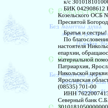
к/с 30101810100
БИК 042908612 К
Козельского ОСБ №
Пресвятой Богород
Братья и сестры!
По благословению 
настоятеля Николь
епархии, обращаюс
материальной помо
Патриархия, Яросл
Никольской церкви
Ярославская облас
(08535) 701-00
ИНН 7622007413,
Северный банк С.Б.Р
3010181050000000