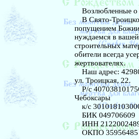
Возлюбленные о Г
В Свято-Троицко
попущением Божиим
нуждаемся в вашей
строительных матер
обители всегда усе
жертвователях.
Наш адрес: 429800
ул. Троицкая, 22.
Р/с 407038101750
Чебоксары
к/с 30101810300
БИК 049706609
ИНН 212200248
ОКПО 35956485 