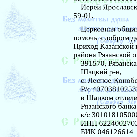
Иерей Ярославской
59-01.
Церковная община 
помочь в добром д
Приход Казанской 
района Рязанской о
391570, Рязанская
Шацкий р-н,
с. Лесное-Конобе
Р/с 40703810253
в Шацком отделе
Рязанского банк
к/с 30101810500
ИНН 622400270
БИК 046126614