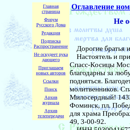
Оглавление ном
Главная
страница
Не о
Форум
Русского Дома
Редакция
Подписка
Распространение
Дорогие братья и
Не оскудеет рука
Настоятель и при
дающего
Спасс-Косицы Моск
Приглашаем
благодарны за люб
новых авторов
подняться. Благоде
Ссылки
молитвенников. Спа
Поиск
Милосердный! 1433
Архив
журнала
Фоминск, пл. Побе
Архив
для храма Преображ
телепередачи
49, 3-00-92.
ИНН 5030041677, 