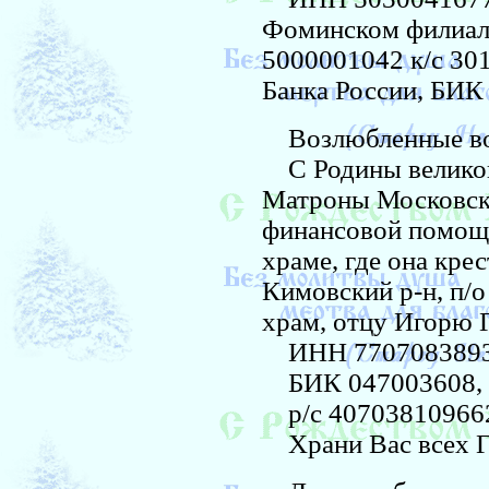
Фоминском филиал
5000001042 к/с 3
Банка России, БИК
Возлюбленные во 
С Родины великой
Матроны Московско
финансовой помощь
храме, где она крес
Кимовский р-н, п/о
храм, отцу Игорю 
ИНН 7707083893, 
БИК 047003608, к
р/с 40703810966
Храни Вас всех Г