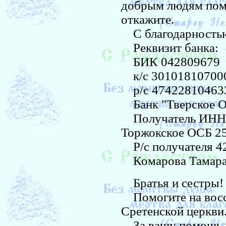
добрым людям помо
откажите.
С благодарностью
Реквизит банка:
БИК 042809679
к/с 30101810700
р/с 47422810463
Банк "Тверское ОС
Получатель ИНН 7
Торжокское ОСБ 25
Р/с получателя 4
Комарова Тамара
Братья и сестры!
Помогите на восс
Сретенской церкви
За вашу помощь н