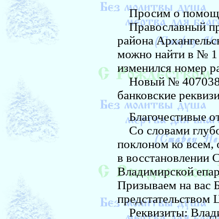
Просим о помощ
Православный при
района Архангельс
можно найти в № 1 з
изменился номер ра
Новый № 4070381
банковские реквиз
Благочестивые отц
Со словами глубо
поклоном ко всем,
в восстановлении 
Владимирской епар
Призываем на вас 
предстательством 
Реквизиты: Влади