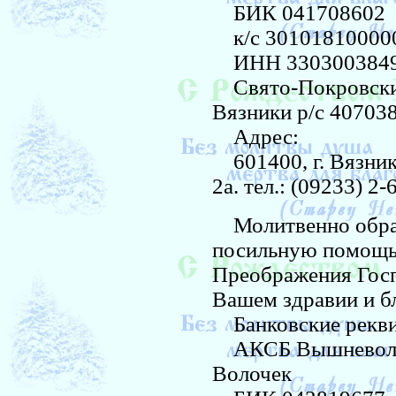
БИК 041708602
к/с 30101810000
ИНН 330300384
Свято-Покровский
Вязники р/с 4070
Адрес:
601400, г. Вязники
2а. тел.: (09233) 2-
Молитвенно обращ
посильную помощь 
Преображения Госп
Вашем здравии и б
Банковские рекви
АКСБ Вышневолоцк
Волочек