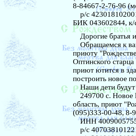
8-84667-2-76-96 (
р/с 423018102001
БИК 043602844, к
Дорогие братья и
Обращаемся к вам
приюту "Рождестве
Оптинского старца
приют ютится в зд
построить новое п
Наши дети будут м
249700 с. Новое К
область, приют "Ро
(095)333-00-48, 8-
ИНН 4009005755
р/с 40703810122