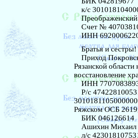
БИК 042819677
к/с 30101810400
Преображенский 
Счет № 40703810
ИНН 692000622
Братья и сестры!
Приход Покровско
Рязанской области
восстановление хр
ИНН 770708389
Р/с 474228100531
3010181105000000
Ряжском ОСБ 2619
БИК 046126614
Ашихин Михаил 
л/с 42301810753