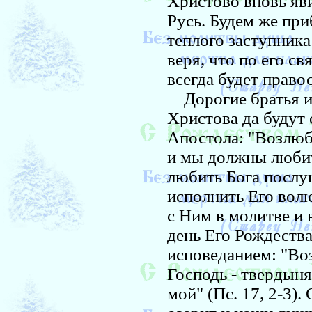
Христово вновь яви
Русь. Будем же при
теплого заступник
веря, что по его с
всегда будет право
Дорогие братья и 
Христова да будут
Апостола: "Возлюбл
и мы должны любить
любить Бога послуш
исполнить Его волю
с Ним в молитве и 
день Его Рождеств
исповеданием: "Во
Господь - твердын
мой" (Пс. 17, 2-3).