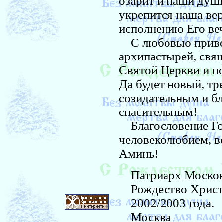
озарит и наши душ
укрепится наша вер
исполнению Его ве
С любовью приве
архипастырей, свя
Святой Церкви и п
Да будет новый, тр
созидательным и бл
спасительным!
Благословение Гос
человеколюбием, вс
Аминь!
Патриарх Московск
Рождество Христ
2002/2003 года.
Москва