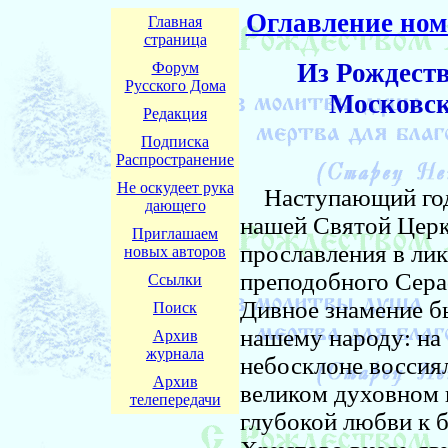
Оглавление ном
Главная
страница
Из Рождест
Форум
Русского Дома
Московск
Редакция
Подписка
Распространение
Не оскудеет рука
Наступающий год 
дающего
нашей Святой Церкв
Приглашаем
прославления в лик
новых авторов
преподобного Сера
Ссылки
Дивное знамение бы
Поиск
нашему народу: на
Архив
журнала
небосклоне воссиял
Архив
великом духовном п
телепередачи
глубокой любви к 